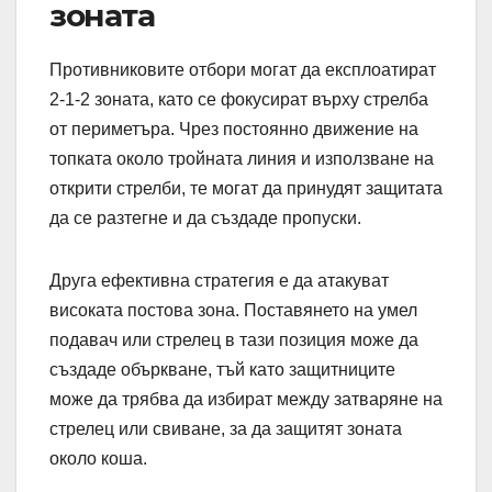
зоната
Противниковите отбори могат да експлоатират
2-1-2 зоната, като се фокусират върху стрелба
от периметъра. Чрез постоянно движение на
топката около тройната линия и използване на
открити стрелби, те могат да принудят защитата
да се разтегне и да създаде пропуски.
Друга ефективна стратегия е да атакуват
високата постова зона. Поставянето на умел
подавач или стрелец в тази позиция може да
създаде объркване, тъй като защитниците
може да трябва да избират между затваряне на
стрелец или свиване, за да защитят зоната
около коша.