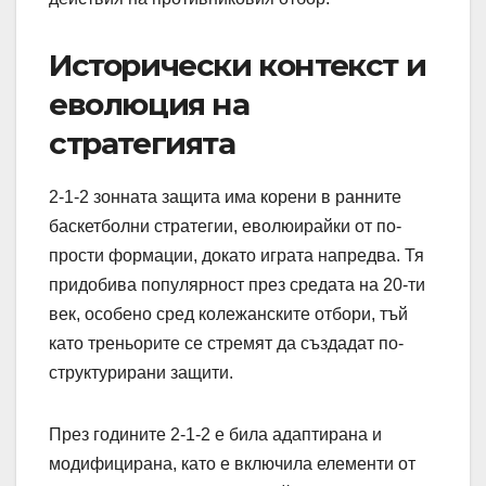
Исторически контекст и
еволюция на
стратегията
2-1-2 зонната защита има корени в ранните
баскетболни стратегии, еволюирайки от по-
прости формации, докато играта напредва. Тя
придобива популярност през средата на 20-ти
век, особено сред колежанските отбори, тъй
като треньорите се стремят да създадат по-
структурирани защити.
През годините 2-1-2 е била адаптирана и
модифицирана, като е включила елементи от