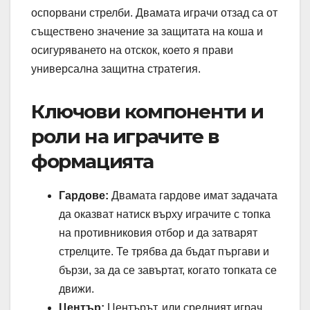
оспорвани стрелби. Двамата играчи отзад са от
съществено значение за защитата на коша и
осигуряването на отскок, което я прави
универсална защитна стратегия.
Ключови компоненти и
роли на играчите в
формацията
Гардове:
Двамата гардове имат задачата
да оказват натиск върху играчите с топка
на противниковия отбор и да затварят
стрелците. Те трябва да бъдат пъргави и
бързи, за да се завъртат, когато топката се
движи.
Център:
Центърът, или средният играч,