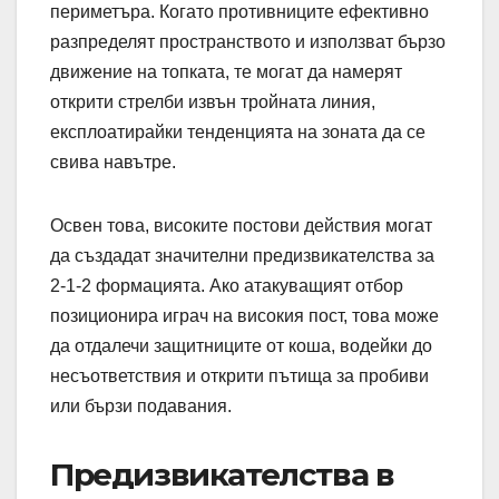
периметъра. Когато противниците ефективно
разпределят пространството и използват бързо
движение на топката, те могат да намерят
открити стрелби извън тройната линия,
експлоатирайки тенденцията на зоната да се
свива навътре.
Освен това, високите постови действия могат
да създадат значителни предизвикателства за
2-1-2 формацията. Ако атакуващият отбор
позиционира играч на високия пост, това може
да отдалечи защитниците от коша, водейки до
несъответствия и открити пътища за пробиви
или бързи подавания.
Предизвикателства в