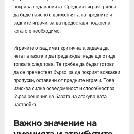
покрива подаванията. Средният играч трябва
да бъде наясно с движенията на предните и
задните играчи, за да предоставя подкрепа,
когато е необходимо.
Играчите отзад имат критичната задача да
четат атаката и да предвиждат къде ще отиде
топката след това. Те трябва да бъдат готови
да се преместват бързо, за да покрият всякакви
пропуски, оставени от предните играчи. Това
изисква силна осведоменост и способност за
бързи решения на базата на атакуващата
настройка.
Важно значение на
уменията и атрибутите