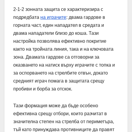
2-1-2 зонната защита се характеризира с
подредбата
на играчите
: двама гардове в
горната част, един нападател в средата и
двама нападатели близо до коша. Тази
настройка позволява ефективно покритие
както на тройната линия, така и на ключовата
зона. Двамата гардове са отговорни за
оказването на натиск върху играчите с топка и
за оспорването на стрелбите отвън, докато
средният играч помага в защитата срещу
пробиви и борба за отскок.
Тази формация може да бъде особено
ефективна срещу отбори, които разчитат в
значителна степен на стрелба от периметъра,
тъй като принуждава противниците да правят