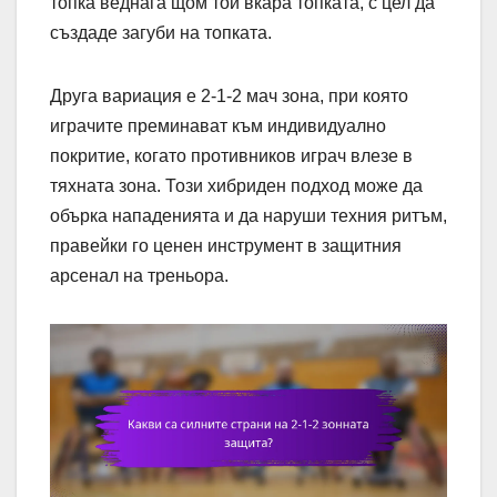
топка веднага щом той вкара топката, с цел да
създаде загуби на топката.
Друга вариация е 2-1-2 мач зона, при която
играчите преминават към индивидуално
покритие, когато противников играч влезе в
тяхната зона. Този хибриден подход може да
обърка нападенията и да наруши техния ритъм,
правейки го ценен инструмент в защитния
арсенал на треньора.