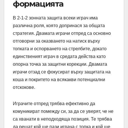
формацията
В 2-1-2 зонната защита всеки играч има
различна роля, която допринася за общата
стратегия. Двамата играчи отпред са основно
отговорни за оказването на натиск върху
топката и оспорването на стрелбите, докато
единственият играч в средата действа като
опорна точка за защитни корекции. Двамата
играчи отзад се фокусират върху защитата на
коша и покритето на всякакви потенциални
отскокове.
Играчите отпред трябва ефективно да
комуникират помежду си, за да се уверят, че не
са хванати в неподходяща позиция. Те трябва
да решат кой ще пази играча с топка и кой ще