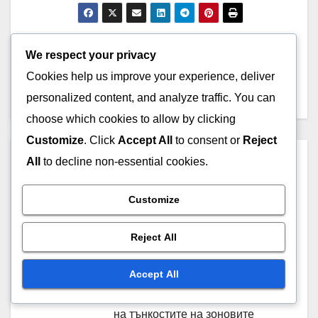
Post
2-3 Зонна защита:
1-2-2 Зонна защита:
We respect your privacy
Разстояние, Налягане на
формации, защитни
navigation
Cookies help us improve your experience, deliver
топката, Отскок
ротации, капани
personalized content, and analyze traffic. You can
choose which cookies to allow by clicking
Customize
. Click
Accept All
to consent or
Reject
By
Дерек Ашуд
All
to decline non-essential cookies.
Бивш колежански треньор по
Customize
баскетбол, който се е
превърнал в спортен
Reject All
анализатор, Дерек Ашуд е
посветил кариерата си на
Accept All
изучаването и преподаването
на тънкостите на зоновите