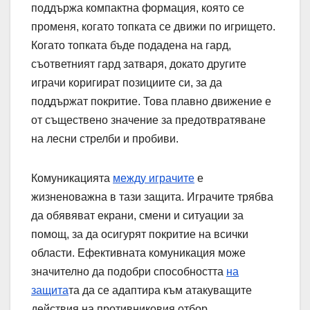
поддържа компактна формация, която се
променя, когато топката се движи по игрището.
Когато топката бъде подадена на гард,
съответният гард затваря, докато другите
играчи коригират позициите си, за да
поддържат покритие. Това плавно движение е
от съществено значение за предотвратяване
на лесни стрелби и пробиви.
Комуникацията
между играчите
е
жизненоважна в тази защита. Играчите трябва
да обявяват екрани, смени и ситуации за
помощ, за да осигурят покритие на всички
области. Ефективната комуникация може
значително да подобри способността
на
защита
та да се адаптира към атакуващите
действия на противниковия отбор.