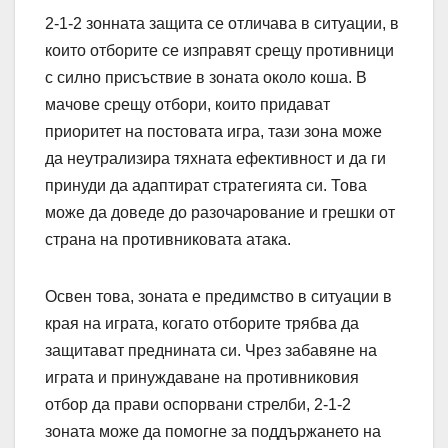
2-1-2 зонната защита се отличава в ситуации, в
които отборите се изправят срещу противници
с силно присъствие в зоната около коша. В
мачове срещу отбори, които придават
приоритет на постовата игра, тази зона може
да неутрализира тяхната ефективност и да ги
принуди да адаптират стратегията си. Това
може да доведе до разочарование и грешки от
страна на противниковата атака.
Освен това, зоната е предимство в ситуации в
края на играта, когато отборите трябва да
защитават преднината си. Чрез забавяне на
играта и принуждаване на противниковия
отбор да прави оспорвани стрелби, 2-1-2
зоната може да помогне за поддържането на