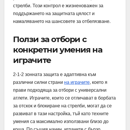
стрелби. Този контрол е жизненоважен за
поддържането на защитната цялост и
намаляването на шансовете за отбелязване.
Ползи за отбори с
конкретни умения на
играчите
2-1-2 зонната защита е адаптивна към
различни силни страни
на играчите
, което я
прави подходяща за отбори с универсални
атлети. Играчите, които се отличават в борбата
за отскок и блокиране на стрелби, могат да се
развиват в тази настройка, тъй като техните
умения са максимално използвани близо до
коша. По същия начин, играчите с бързо