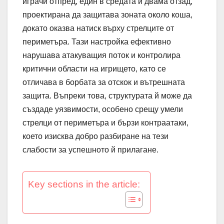
играчи отпред, един в средата и двама отзад,
проектирана да защитава зоната около коша,
докато оказва натиск върху стрелците от
периметъра. Тази настройка ефективно
нарушава атакуващия поток и контролира
критични области на игрището, като се
отличава в борбата за отскок и вътрешната
защита. Въпреки това, структурата й може да
създаде уязвимости, особено срещу умели
стрелци от периметъра и бързи контраатаки,
което изисква добро разбиране на тези
слабости за успешното й прилагане.
Key sections in the article: