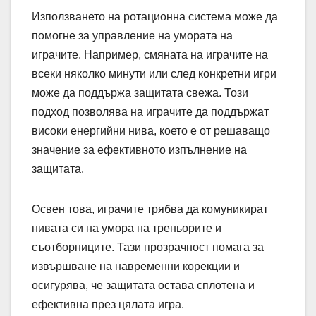
Използването на ротационна система може да
помогне за управление на умората на
играчите. Например, смяната на играчите на
всеки няколко минути или след конкретни игри
може да поддържа защитата свежа. Този
подход позволява на играчите да поддържат
високи енергийни нива, което е от решаващо
значение за ефективното изпълнение на
защитата.
Освен това, играчите трябва да комуникират
нивата си на умора на треньорите и
съотборниците. Тази прозрачност помага за
извършване на навременни корекции и
осигурява, че защитата остава сплотена и
ефективна през цялата игра.