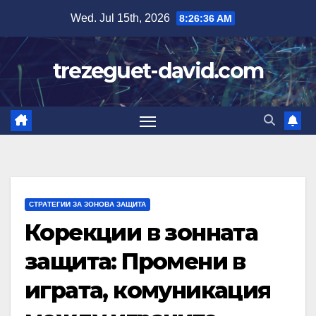
Skip
Wed. Jul 15th, 2026
8:26:37 AM
to
content
trezeguet-david.com
СТРАТЕГИИ ЗА ЗОНОВА ЗАЩИТА
Корекции в зонната
защита: Промени в
играта, комуникация