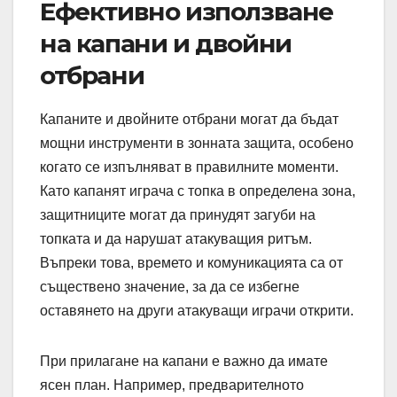
Ефективно използване
на капани и двойни
отбрани
Капаните и двойните отбрани могат да бъдат
мощни инструменти в зонната защита, особено
когато се изпълняват в правилните моменти.
Като капанят играча с топка в определена зона,
защитниците могат да принудят загуби на
топката и да нарушат атакуващия ритъм.
Въпреки това, времето и комуникацията са от
съществено значение, за да се избегне
оставянето на други атакуващи играчи открити.
При прилагане на капани е важно да имате
ясен план. Например, предварителното