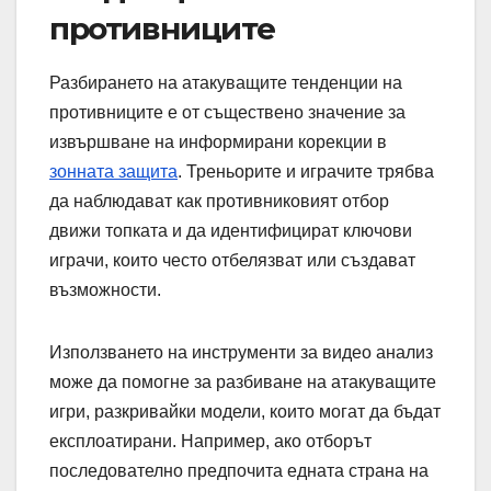
противниците
Разбирането на атакуващите тенденции на
противниците е от съществено значение за
извършване на информирани корекции в
зонната защита
. Треньорите и играчите трябва
да наблюдават как противниковият отбор
движи топката и да идентифицират ключови
играчи, които често отбелязват или създават
възможности.
Използването на инструменти за видео анализ
може да помогне за разбиване на атакуващите
игри, разкривайки модели, които могат да бъдат
експлоатирани. Например, ако отборът
последователно предпочита едната страна на