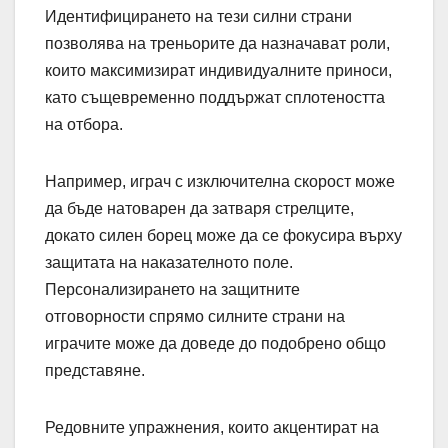
Идентифицирането на тези силни страни
позволява на треньорите да назначават роли,
които максимизират индивидуалните приноси,
като същевременно поддържат сплотеността
на отбора.
Например, играч с изключителна скорост може
да бъде натоварен да затваря стрелците,
докато силен борец може да се фокусира върху
защитата на наказателното поле.
Персонализирането на защитните
отговорности спрямо силните страни на
играчите може да доведе до подобрено общо
представяне.
Редовните упражнения, които акцентират на