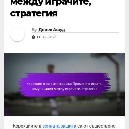
между играчите,
стратегия
By
Дерек Ашуд
FEB 9, 2026
Корекциите в
зонната защита
са от съществено