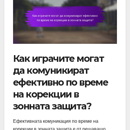
Как играчите могат
да комуникират
ефективно по време
на корекции в
зонната защита?
Ефективната комуникация по време на
корекции в зонната защита е от решаващо