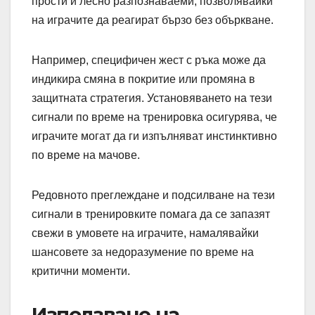
прости и лесно разпознаваеми, позволявайки
на играчите да реагират бързо без объркване.
Например, специфичен жест с ръка може да
индикира смяна в покритие или промяна в
защитната стратегия. Установяването на тези
сигнали по време на тренировка осигурява, че
играчите могат да ги изпълняват инстинктивно
по време на мачове.
Редовното преглеждане и подсилване на тези
сигнали в тренировките помага да се запазят
свежи в умовете на играчите, намалявайки
шансовете за недоразумение по време на
критични моменти.
Използване на