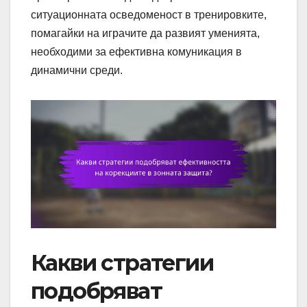
ситуационната осведоменост в тренировките,
помагайки на играчите да развият уменията,
необходими за ефективна комуникация в
динамични среди.
Какви стратегии
подобряват