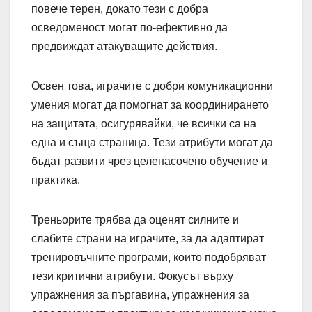
повече терен, докато тези с добра
осведоменост могат по-ефективно да
предвиждат атакуващите действия.
Освен това, играчите с добри комуникационни
умения могат да помогнат за координирането
на защитата, осигурявайки, че всички са на
една и съща страница. Тези атрибути могат да
бъдат развити чрез целенасочено обучение и
практика.
Треньорите трябва да оценят силните и
слабите страни на играчите, за да адаптират
тренировъчните програми, които подобряват
тези критични атрибути. Фокусът върху
упражнения за пъргавина, упражнения за