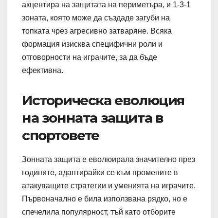
акцентира на защитата на периметъра, и 1-3-1
зоната, която може да създаде загуби на
топката чрез агресивно затваряне. Всяка
формация изисква специфични роли и
отговорности на играчите, за да бъде
ефективна.
Историческа еволюция
на зонната защита в
спортовете
Зонната защита е еволюирала значително през
годините, адаптирайки се към промените в
атакуващите стратегии и уменията на играчите.
Първоначално е била използвана рядко, но е
спечелила популярност, тъй като отборите