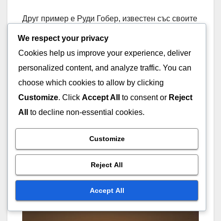
Друг пример е Руди Гобер, известен със своите
способности за блокиране на удари и борба.
We respect your privacy
Неговото присъствие в зоната около коша
Cookies help us improve your experience, deliver
значително подобрява зонната защита на
personalized content, and analyze traffic. You can
отбора му, тъй като противниците често се
choose which cookies to allow by clicking
колебаят да атакуват към коша.
Customize
. Click
Accept All
to consent or
Reject
All
to decline non-essential cookies.
Изучаването на техниките и стратегиите на
тези играчи може да предложи практически
Customize
уроци за амбициозни защитници. Треньорите
могат да включат елементи от техния стил на
Reject All
игра в тренировъчните сесии, за да помогнат
на играчите да развият подобни умения.
Accept All