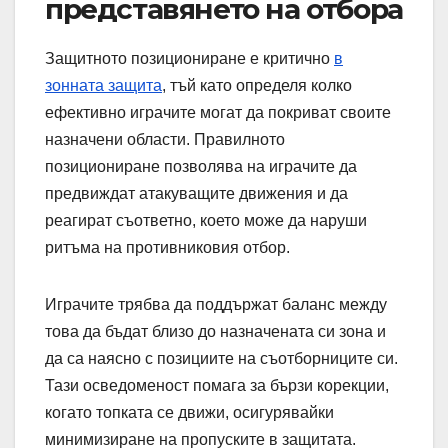
представянето на отбора
Защитното позициониране е критично
в
зонната защита
, тъй като определя колко
ефективно играчите могат да покриват своите
назначени области. Правилното
позициониране позволява на играчите да
предвиждат атакуващите движения и да
реагират съответно, което може да наруши
ритъма на противниковия отбор.
Играчите трябва да поддържат баланс между
това да бъдат близо до назначената си зона и
да са наясно с позициите на съотборниците си.
Тази осведоменост помага за бързи корекции,
когато топката се движи, осигурявайки
минимизиране на пропуските в защитата.