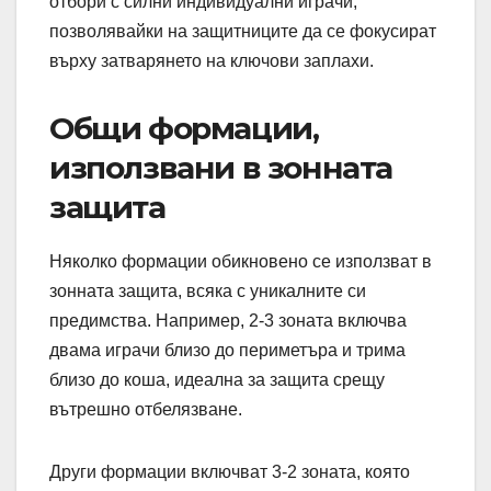
отбори с силни индивидуални играчи,
позволявайки на защитниците да се фокусират
върху затварянето на ключови заплахи.
Общи формации,
използвани в зонната
защита
Няколко формации обикновено се използват в
зонната защита, всяка с уникалните си
предимства. Например, 2-3 зоната включва
двама играчи близо до периметъра и трима
близо до коша, идеална за защита срещу
вътрешно отбелязване.
Други формации включват 3-2 зоната, която