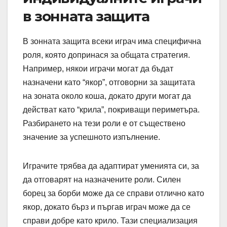
в зонната защита
В зонната защита всеки играч има специфична
роля, която допринася за общата стратегия.
Например, някои играчи могат да бъдат
назначени като “якор”, отговорни за защитата
на зоната около коша, докато други могат да
действат като “крила”, покриващи периметъра.
Разбирането на тези роли е от съществено
значение за успешното изпълнение.
Играчите трябва да адаптират уменията си, за
да отговарят на назначените роли. Силен
борец за борби може да се справи отлично като
якор, докато бърз и пъргав играч може да се
справи добре като крило. Тази специализация