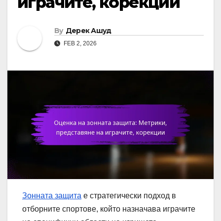
играчите, корекции
By
Дерек Ашуд
FEB 2, 2026
Зонната защита
е стратегически подход в
отборните спортове, който назначава играчите