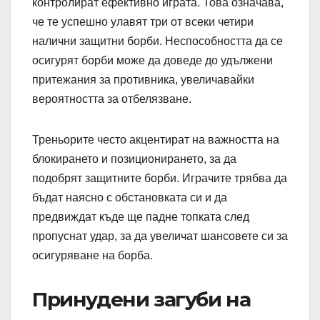
контролират ефективно играта. Това означава,
че те успешно улавят три от всеки четири
налични защитни борби. Неспособността да се
осигурят борби може да доведе до удължени
притежания за противника, увеличавайки
вероятността за отбелязване.
Треньорите често акцентират на важността на
блокирането и позиционирането, за да
подобрят защитните борби. Играчите трябва да
бъдат наясно с обстановката си и да
предвиждат къде ще падне топката след
пропуснат удар, за да увеличат шансовете си за
осигуряване на борба.
Принудени загуби на