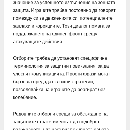
значение за успешното изпълнение на зонната
защита. Играчите трябва постоянно да говорят
помежду си за движенията си, потенциалните
заплахи и корекциите. Този диалог помага за
поддържането на единен фронт срещу
атакуващите действия.
Отборите трябва да установят специфична
терминология за защитни повиквания, за да
улеснят комуникацията. Прости фрази могат
бързо да предадат сложни стратегии,
позволявайки на играчите да реагират без
колебание.
Редовните отборни срещи за обсъждане на
защитните стратегии могат да подобрят
разбирането и да насърчат екипната работа.