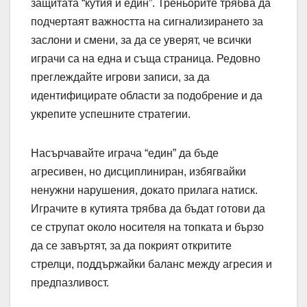
защитата “кутия и един”. Треньорите трябва да
подчертаят важността на сигнализирането за
заслони и смени, за да се уверят, че всички
играчи са на една и съща страница. Редовно
преглеждайте игрови записи, за да
идентифицирате области за подобрение и да
укрепите успешните стратегии.
Насърчавайте играча “един” да бъде
агресивен, но дисциплиниран, избягвайки
ненужни нарушения, докато прилага натиск.
Играчите в кутията трябва да бъдат готови да
се струпат около носителя на топката и бързо
да се завъртят, за да покрият откритите
стрелци, поддържайки баланс между агресия и
предпазливост.