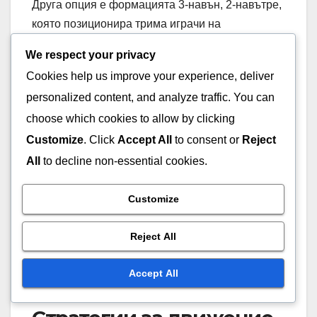
Друга опция е формацията 3-навън, 2-навътре,
която позиционира трима играчи на
периметъра и двама в поста. Тази настройка
We respect your privacy
може да изтегли защитниците извън зоната,
Cookies help us improve your experience, deliver
отваряйки възможности за точки от
personalized content, and analyze traffic. You can
вътрешността или стрелба отвън. Тя също така
choose which cookies to allow by clicking
позволява ефективно борба за топка срещу
защитата “кутия и един”.
Customize
. Click
Accept All
to consent or
Reject
All
to decline non-essential cookies.
Използването на движение в атаката може
допълнително да обърка “кутия и един”. Чрез
Customize
постоянно движение
на играчите
, защитата
има трудности да поддържа структурата си,
Reject All
което води до потенциални сривове и
Accept All
възможности за точки.