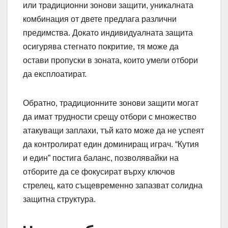
или традиционни зонови защити, уникалната
комбинация от двете предлага различни
предимства. Докато индивидуалната защита
осигурява стегнато покритие, тя може да
остави пропуски в зоната, които умели отбори
да експлоатират.
Обратно, традиционните зонови защити могат
да имат трудности срещу отбори с множество
атакуващи заплахи, тъй като може да не успеят
да контролират един доминиращ играч. “Кутия
и един” постига баланс, позволявайки на
отборите да се фокусират върху ключов
стрелец, като същевременно запазват солидна
защитна структура.