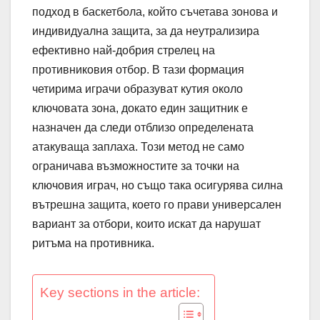
подход в баскетбола, който съчетава зонова и
индивидуална защита, за да неутрализира
ефективно най-добрия стрелец на
противниковия отбор. В тази формация
четирима играчи образуват кутия около
ключовата зона, докато един защитник е
назначен да следи отблизо определената
атакуваща заплаха. Този метод не само
ограничава възможностите за точки на
ключовия играч, но също така осигурява силна
вътрешна защита, което го прави универсален
вариант за отбори, които искат да нарушат
ритъма на противника.
Key sections in the article: