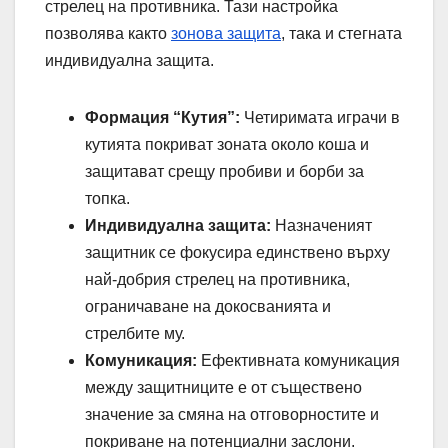
стрелец на противника. Тази настройка
позволява както
зонова защита
, така и стегната
индивидуална защита.
Формация “Кутия”:
Четиримата играчи в
кутията покриват зоната около коша и
защитават срещу пробиви и борби за
топка.
Индивидуална защита:
Назначеният
защитник се фокусира единствено върху
най-добрия стрелец на противника,
ограничаване на докосванията и
стрелбите му.
Комуникация:
Ефективната комуникация
между защитниците е от съществено
значение за смяна на отговорностите и
покриване на потенциални заслони.