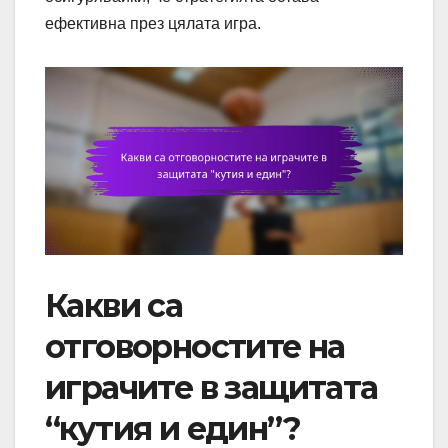
ефективна през цялата игра.
Какви са
отговорностите на
играчите в защитата
“кутия и един”?