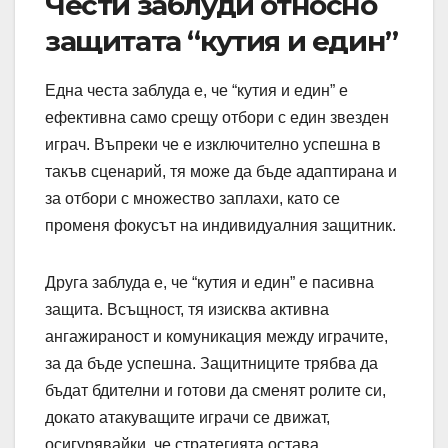
Чести заблуди относно
защитата “кутия и един”
Една честа заблуда е, че “кутия и един” е
ефективна само срещу отбори с един звезден
играч. Въпреки че е изключително успешна в
такъв сценарий, тя може да бъде адаптирана и
за отбори с множество заплахи, като се
променя фокусът на индивидуалния защитник.
Друга заблуда е, че “кутия и един” е пасивна
защита. Всъщност, тя изисква активна
ангажираност и комуникация между играчите,
за да бъде успешна. Защитниците трябва да
бъдат бдителни и готови да сменят ролите си,
докато атакуващите играчи се движат,
осигурявайки, че стратегията остава