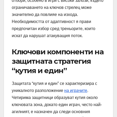
отбори, особено в игри с високи залози, където
ограничаването на ключов стрелец може
значително да повлияе на изхода.
Необходимостта от адаптивност я прави
предпочитан избор сред треньорите, които
искат да нарушат атакуващия поток.
Ключови компоненти на
защитната стратегия
“кутия и един”
Защитата “кутия и един” се характеризира с
уникалното разположение
на играчите
.
Четирима защитници образуват кутия около
ключовата зона, докато един играч, често най-
агилният, е назначен да следи основния