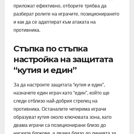
приложат ефективно, отборите трябва да
разберат ролите на играчите, позиционирането
и как да се адаптират към атаката на
противника.
Стъпка по стъпка
настройка на защитата
“кутия и един”
За да настроите защитата “кутия и един”,
назначете един играч като “един”, който ще
следи отблизо най-добрия стрелец на
противника. Останалите четирима играчи
образуват кутия около ключовата зона, като
двама играчи са позиционирани близо до
ниските блокове, а двама близо до линията за