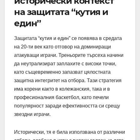
исторически контекст
на защитата “кутия и
един”
Защитата “кутия и един” се появява в средата
на 20-ти век като отговор на доминиращи
атакуващи играчи. Треньорите търсеха начини
да неутрализират заплахите с високи точки,
като същевременно запазват цялостната
защитна интегритет на отбора. Тази стратегия
има корени както в колежанския, така и в
професионалния баскетбол, като печели
популярност заради ефективността си срещу
звездни играчи.
Исторически, тя е била използвана от различни