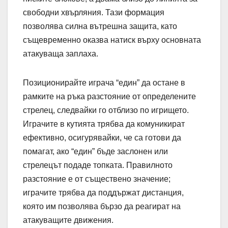
свободни хвърляния. Тази формация
позволява силна вътрешна защита, като
същевременно оказва натиск върху основната
атакуваща заплаха.
Позиционирайте играча “един” да остане в
рамките на ръка разстояние от определените
стрелец, следвайки го отблизо по игрището.
Играчите в кутията трябва да комуникират
ефективно, осигурявайки, че са готови да
помагат, ако “един” бъде заслонен или
стрелецът подаде топката. Правилното
разстояние е от съществено значение;
играчите трябва да поддържат дистанция,
която им позволява бързо да реагират на
атакуващите движения.