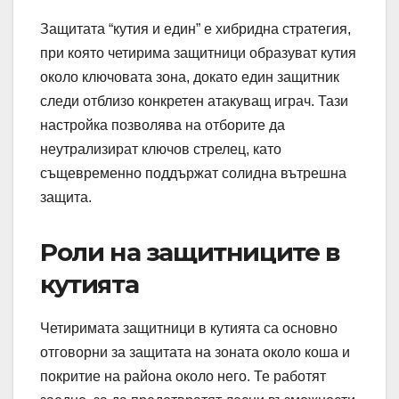
Защитата “кутия и един” е хибридна стратегия,
при която четирима защитници образуват кутия
около ключовата зона, докато един защитник
следи отблизо конкретен атакуващ играч. Тази
настройка позволява на отборите да
неутрализират ключов стрелец, като
същевременно поддържат солидна вътрешна
защита.
Роли на защитниците в
кутията
Четиримата защитници в кутията са основно
отговорни за защитата на зоната около коша и
покритие на района около него. Те работят