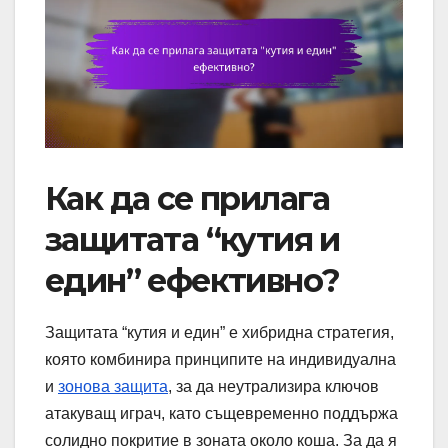
Как да се прилага
защитата “кутия и
един” ефективно?
Защитата “кутия и един” е хибридна стратегия,
която комбинира принципите на индивидуална
и
зонова защита
, за да неутрализира ключов
атакуващ играч, като същевременно поддържа
солидно покритие в зоната около коша. За да я