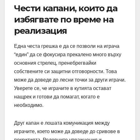
Чести капани, които да
избягвате по време на
реализация
Една честа грешка е да се позволи на играча
“един” да се фокусира прекалено много върху
основния стрелец, пренебрегвайки
собствените си защитни отговорности. Това
може да доведе до лесни точки за други играчи.
Уверете се, че играчите в кутията остават
нащрек и готови да помагат, когато е
необходимо.
Друг капан е лошата комуникация между
играчите, което може да доведе до сривове в
покритията. Редовните упражнения и