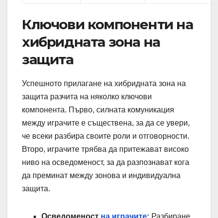
Ключови компоненти на
хибридната зона на
защита
Успешното прилагане на хибридната зона на
защита разчита на няколко ключови
компонента. Първо, силната комуникация
между играчите е съществена, за да се увери,
че всеки разбира своите роли и отговорности.
Второ, играчите трябва да притежават високо
ниво на осведоменост, за да разпознават кога
да преминат между зонова и индивидуална
защита.
Осведоменост
на играчите
:
Разбиране