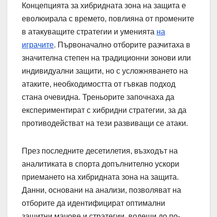
Концепцията за хибридната зона на защита е
еволюирала с времето, повлияна от промените
в атакуващите стратегии и уменията
на
играчите
. Първоначално отборите разчитаха в
значителна степен на традиционни зонови или
индивидуални защити, но с усложняването на
атаките, необходимостта от гъвкав подход
стана очевидна. Треньорите започнаха да
експериментират с хибридни стратегии, за да
противодействат на тези развиващи се атаки.
През последните десетилетия, възходът на
аналитиката в спорта допълнително ускори
приемането на хибридната зона на защита.
Данни, основани на анализи, позволяват на
отборите да идентифицират оптимални
защитни мачове и стратегии, водещи до по-