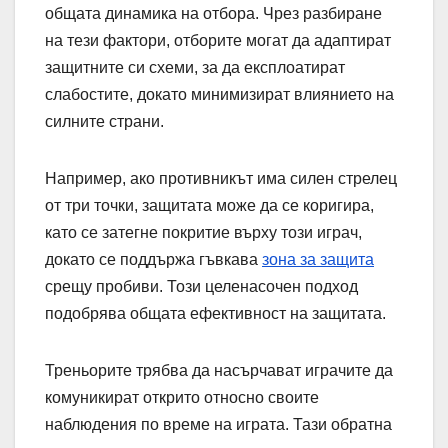
общата динамика на отбора. Чрез разбиране
на тези фактори, отборите могат да адаптират
защитните си схеми, за да експлоатират
слабостите, докато минимизират влиянието на
силните страни.
Например, ако противникът има силен стрелец
от три точки, защитата може да се коригира,
като се затегне покритие върху този играч,
докато се поддържа гъвкава
зона за защита
срещу пробиви. Този целенасочен подход
подобрява общата ефективност на защитата.
Треньорите трябва да насърчават играчите да
комуникират открито относно своите
наблюдения по време на играта. Тази обратна