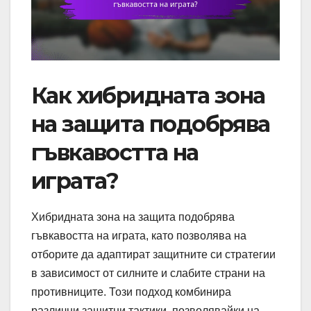
Как хибридната зона
на защита подобрява
гъвкавостта на
играта?
Хибридната зона на защита подобрява
гъвкавостта на играта, като позволява на
отборите да адаптират защитните си стратегии
в зависимост от силните и слабите страни на
противниците. Този подход комбинира
различни защитни тактики, позволявайки на